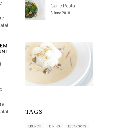
do
Garlic Pasta
5 June 2018
re
datat
REM
UNT.
t
do
re
TAGS
datat
BRUNCH
DINING
ESCARGOTS