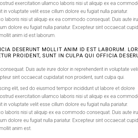
ostrud exercitation ullamco laboris nisi ut aliquip ex ea commo
 in voluptate velit esse cillum dolore eu fugiat nulla pariatur.
o laboris nisi ut aliquip ex ea commodo consequat. Duis aute iru
illum dolore eu fugiat nulla pariatur. Excepteur sint occaecat cupi
 mollit anim id est laborum.
FICIA DESERUNT MOLLIT ANIM ID EST LABORUM. LO
TUR PROIDENT, SUNT IN CULPA QUI OFFICIA DESER
onsequat. Duis aute irure dolor in reprehenderit in voluptate veli
epteur sint occaecat cupidatat non proident, sunt culpa qui.
cing elit, sed do eiusmod tempor incididunt ut labore et dolore
ostrud exercitation ullamco laboris nisi ut aliquip ex ea commo
 in voluptate velit esse cillum dolore eu fugiat nulla pariatur.
o laboris nisi ut aliquip ex ea commodo consequat. Duis aute iru
illum dolore eu fugiat nulla pariatur. Excepteur sint occaecat cupi
mollit anim est.