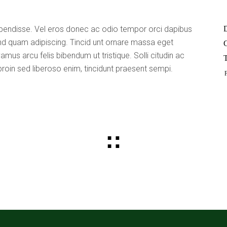
pendisse. Vel eros donec ac odio tempor orci dapibus
D
end quam adipiscing. Tincid unt ornare massa eget
C
mus arcu felis bibendum ut tristique. Solli citudin ac
T
proin sed liberoso enim, tincidunt praesent sempi.